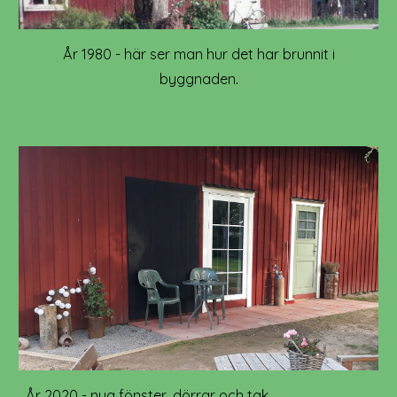
År 1980 - här ser man hur det har brunnit i
byggnaden
.
År 2020 - nya fönster, dörrar och tak.