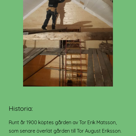
Historia:
Runt år 1900 köptes gården av Tor Erik Matsson,
som senare överlät gården till Tor August Eriksson.